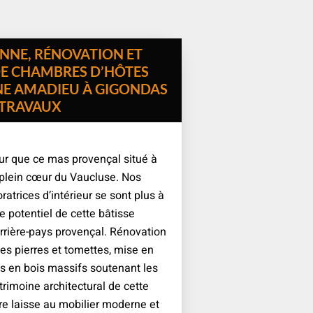
ANNE, RÉNOVATION ET
E CHAMBRES D’HÔTES
NE AMADIEU À GIGONDAS
S TRAVAUX
r que ce mas provençal situé à
 plein cœur du Vaucluse. Nos
ratrices d’intérieur se sont plus à
le potentiel de cette bâtisse
’arrière-pays provençal. Rénovation
les pierres et tomettes, mise en
es en bois massifs soutenant les
trimoine architectural de cette
re laisse au mobilier moderne et