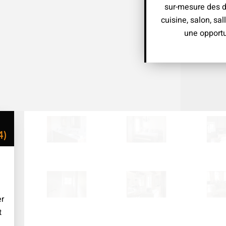
sur-mesure des di
cuisine, salon, s
une opportu
4)
er
t