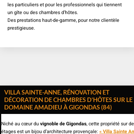
les particuliers et pour les professionnels qui tiennent
un gîte ou des chambres d’hôtes.
Des prestations haut-de-gamme, pour notre clientèle
prestigieuse.
VILLA SAINTE-ANNE, RÉNOVATION ET
DÉCORATION DE CHAMBRES D’HÔTES
SUR LE
DOMAINE AMADIEU À GIGONDAS (84)
Niché au cœur du
vignoble de Gigondas
, cette propriété sur d
étages est un bijou d’architecture provençale:
« Villa Sainte A