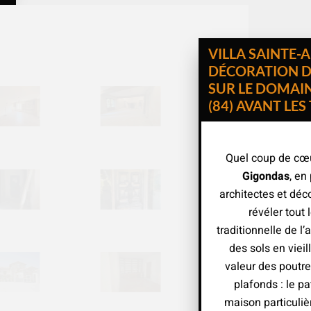
VILLA SAINTE-
DÉCORATION D
SUR LE DOMAI
(84) AVANT LE
Quel coup de cœu
Gigondas
, en
architectes et déco
révéler tout 
traditionnelle de l
des sols en vieil
valeur des poutr
plafonds : le pa
maison particuliè