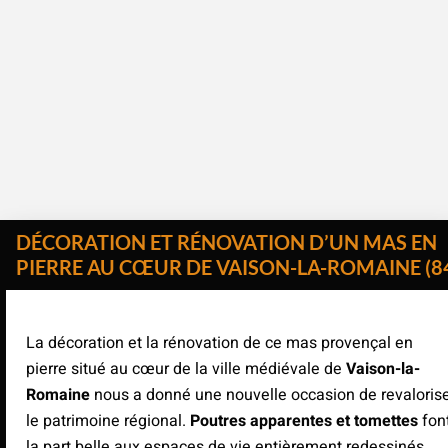
DÉCORATION ET RÉNOVATION D’UN MAS EN
PIERRE
AU CŒUR DE VAISON-LA-ROMAINE (8
La décoration et la rénovation de ce mas provençal en
pierre situé au cœur de la ville médiévale de
Vaison-la-
Romaine
nous a donné une nouvelle occasion de revaloris
le patrimoine régional.
Poutres apparentes et tomettes
fon
la part belle aux espaces de vie entièrement redessinés.