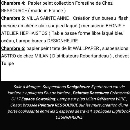
Chambre 4
:
Papier peint collection Forestine de Chez
RESSOURCE ( made in France )
Chambre 5:
VILLA SAINTE ANNE _ Création d’un bureau flash 
mesure en chêne clair sur pied laqué ( menuiserie BEGNIS +
ATELIER HEPHAISTOS ) Table basse forme libre laqué bleu
océan, Lampe bureau DESIGNHEURE
Chambre 6
:
papier peint tête de lit WALLPAPER , suspensions
ASTRO de chez MILAN ( Distributeurs
Robertandcau )
, chevet
Tulipe
Salle à Manger: Suspensions
Designheure
5 petit rond eau de
lumière + appliques Eau de lumière ,
Peinture Ressource
Crème caf
S117
Espace Coworking:
L
ampe sur pied Milan Référence WIRE ,
Chaux brossée
Peinture RESSOURCE
sur les murs ,création d'une
porte coulissante entre les 2 espaces de travail, appliques Lightboo
DESINGHEURE