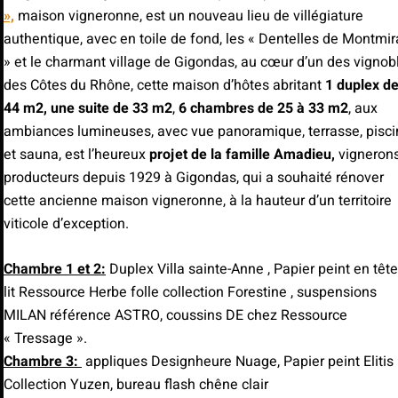
»,
maison vigneronne, est un nouveau lieu de villégiature
authentique, avec en toile de fond, les « Dentelles de Montmira
» et le charmant village de Gigondas, au cœur d’un des vignob
des Côtes du Rhône, cette maison d’hôtes abritant
1 duplex d
44 m2, u
ne
suite de 33 m2
,
6 chambres de 25 à 33 m2
, aux
ambiances lumineuses, avec vue panoramique, terrasse, pisci
et sauna, est l’heureux
projet de la famille Amadieu,
vignerons
producteurs depuis 1929 à Gigondas, qui a souhaité rénover
cette ancienne maison vigneronne, à la hauteur d’un territoire
viticole d’exception.
Chambre 1 et 2:
Duplex Villa sainte-Anne , Papier peint en têt
lit Ressource Herbe folle collection Forestine , suspensions
MILAN référence ASTRO, coussins DE chez Ressource
« Tressage ».
Chambre 3:
appliques Designheure Nuage, Papier peint Elitis
Collection Yuzen, bureau flash chêne clair