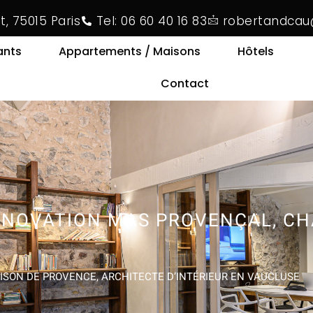
t, 75015 Paris
Tel: 06 60 40 16 83
robertandcau
ants
Appartements / Maisons
Hôtels
Contact
RÉNOVATION MAS PROVENÇAL, C
ISON DE PROVENCE, ARCHITECTE D’INTÉRIEUR EN VAUCLUSE