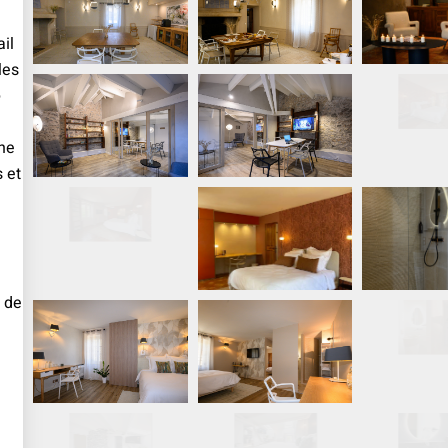
il
les
e
ne
 et
e de